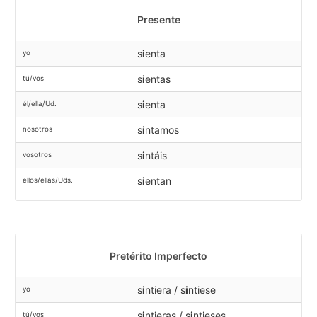
Presente
s
i
enta
yo
s
i
entas
tú/vos
s
i
enta
él/ella/Ud.
s
i
ntamos
nosotros
s
i
ntáis
vosotros
s
i
entan
ellos/ellas/Uds.
Pretérito Imperfecto
s
i
ntiera / s
i
ntiese
yo
s
i
ntieras / s
i
ntieses
tú/vos