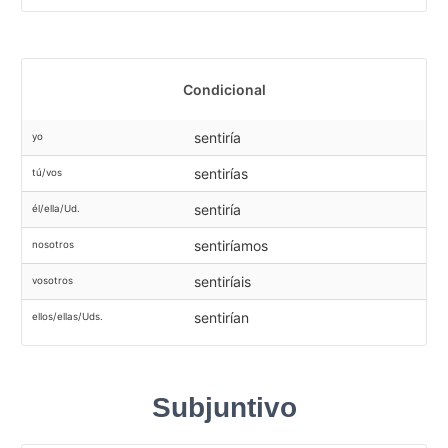
Condicional
sentiría
yo
sentirías
tú/vos
sentiría
él/ella/Ud.
sentiríamos
nosotros
sentiríais
vosotros
sentirían
ellos/ellas/Uds.
Subjuntivo