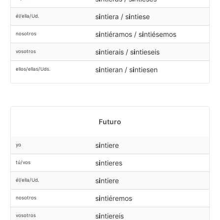
s
i
ntiera / s
i
ntiese
él/ella/Ud.
s
i
ntiéramos / s
i
ntiésemos
nosotros
s
i
ntierais / s
i
ntieseis
vosotros
s
i
ntieran / s
i
ntiesen
ellos/ellas/Uds.
Futuro
s
i
ntiere
yo
s
i
ntieres
tú/vos
s
i
ntiere
él/ella/Ud.
s
i
ntiéremos
nosotros
s
i
ntiereis
vosotros