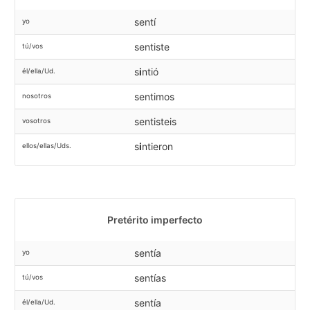
sentí
yo
sentiste
tú/vos
s
i
ntió
él/ella/Ud.
sentimos
nosotros
sentisteis
vosotros
s
i
ntieron
ellos/ellas/Uds.
Pretérito imperfecto
sentía
yo
sentías
tú/vos
sentía
él/ella/Ud.