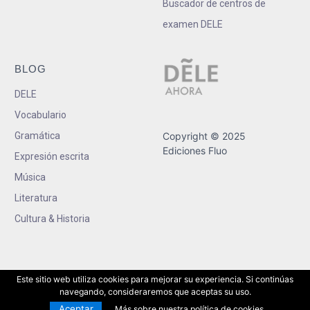
Buscador de centros de
examen DELE
BLOG
DELE
Vocabulario
Gramática
Copyright © 2025
Ediciones Fluo
Expresión escrita
Música
Literatura
Cultura & Historia
Este sitio web utiliza cookies para mejorar su experiencia. Si continúas
navegando, consideraremos que aceptas su uso.
Aceptar
Más sobre nuestra política de cookies