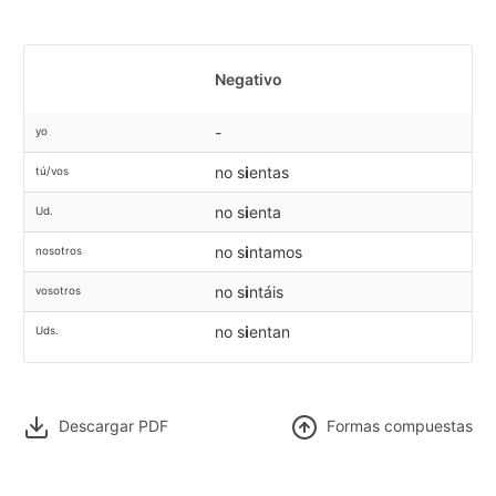
Negativo
-
yo
no s
i
entas
tú/vos
no s
i
enta
Ud.
no s
i
ntamos
nosotros
no s
i
ntáis
vosotros
no s
i
entan
Uds.
Descargar PDF
F
ormas compuestas