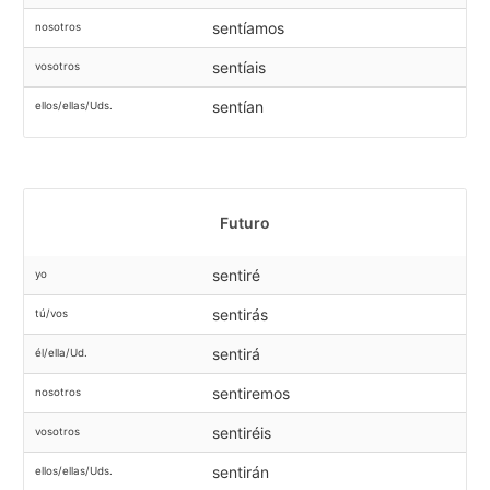
sentíamos
nosotros
sentíais
vosotros
sentían
ellos/ellas/Uds.
Futuro
sentiré
yo
sentirás
tú/vos
sentirá
él/ella/Ud.
sentiremos
nosotros
sentiréis
vosotros
sentirán
ellos/ellas/Uds.