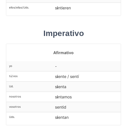
s
i
ntieren
ellos/ellas/Uds.
Imperativo
Afirmativo
-
yo
s
i
ente / sentí
tú/vos
s
i
enta
Ud.
s
i
ntamos
nosotros
sentid
vosotros
s
i
entan
Uds.