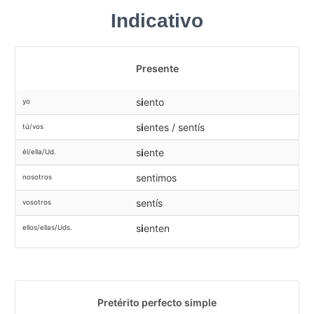
Indicativo
Presente
s
i
ento
yo
s
i
entes / sentís
tú/vos
s
i
ente
él/ella/Ud.
sentimos
nosotros
sentís
vosotros
s
i
enten
ellos/ellas/Uds.
Pretérito perfecto simple