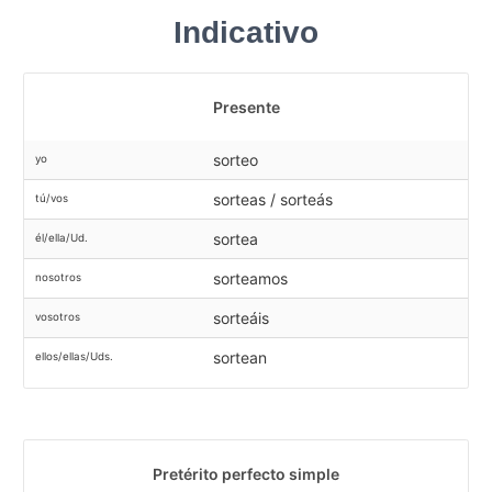
Indicativo
Presente
sorteo
yo
sorteas / sorteás
tú/vos
sortea
él/ella/Ud.
sorteamos
nosotros
sorteáis
vosotros
sortean
ellos/ellas/Uds.
Pretérito perfecto simple