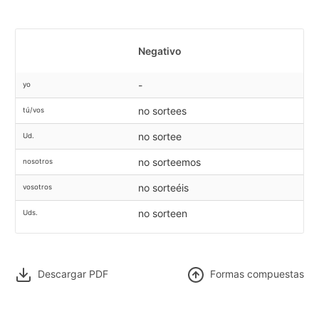
Negativo
-
yo
no sortees
tú/vos
no sortee
Ud.
no sorteemos
nosotros
no sorteéis
vosotros
no sorteen
Uds.
Descargar PDF
F
ormas compuestas