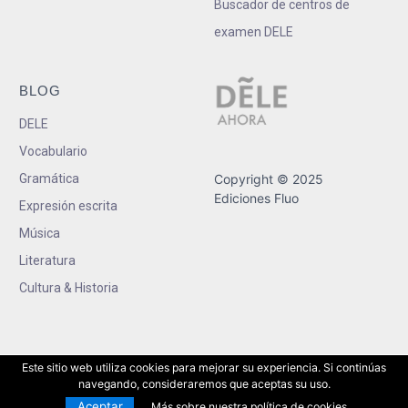
Buscador de centros de
examen DELE
BLOG
DELE
Vocabulario
Gramática
Copyright © 2025
Ediciones Fluo
Expresión escrita
Música
Literatura
Cultura & Historia
Este sitio web utiliza cookies para mejorar su experiencia. Si continúas
navegando, consideraremos que aceptas su uso.
Aceptar
Más sobre nuestra política de cookies