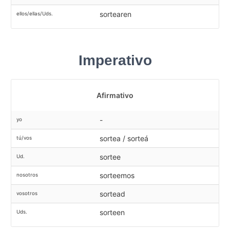
sortearen
ellos/ellas/Uds.
Imperativo
Afirmativo
-
yo
sortea / sorteá
tú/vos
sortee
Ud.
sorteemos
nosotros
sortead
vosotros
sorteen
Uds.