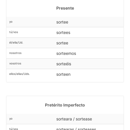
Presente
sortee
yo
sortees
tú/vos
sortee
él/ella/Ud.
sorteemos
nosotros
sorteéis
vosotros
sorteen
ellos/ellas/Uds.
Pretérito Imperfecto
sorteara / sortease
yo
sortearas / sorteases
tú/vos