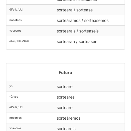
sorteara / sortease
él/ella/Ud.
sorteáramos / sorteásemos
nosotros
sortearais / sorteaseis
vosotros
sortearan / sorteasen
ellos/ellas/Uds.
Futuro
sorteare
yo
sorteares
tú/vos
sorteare
él/ella/Ud.
sorteáremos
nosotros
sorteareis
vosotros