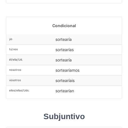
Condicional
sortearía
yo
sortearías
tú/vos
sortearía
él/ella/Ud.
sortearíamos
nosotros
sortearíais
vosotros
sortearían
ellos/ellas/Uds.
Subjuntivo