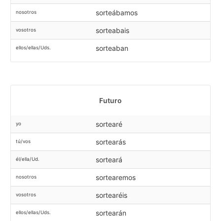
sorteábamos
nosotros
sorteabais
vosotros
sorteaban
ellos/ellas/Uds.
Futuro
sortearé
yo
sortearás
tú/vos
sorteará
él/ella/Ud.
sortearemos
nosotros
sortearéis
vosotros
sortearán
ellos/ellas/Uds.