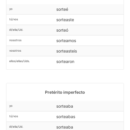
sorteé
yo
sorteaste
tú/vos
sorteó
él/ella/Ud.
sorteamos
nosotros
sorteasteis
vosotros
sortearon
ellos/ellas/Uds.
Pretérito imperfecto
sorteaba
yo
sorteabas
tú/vos
sorteaba
él/ella/Ud.