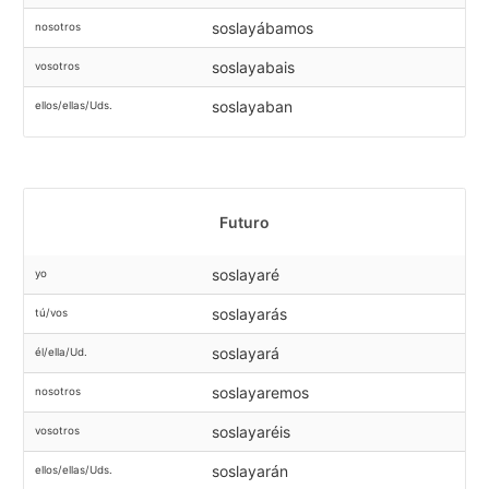
soslayábamos
nosotros
soslayabais
vosotros
soslayaban
ellos/ellas/Uds.
Futuro
soslayaré
yo
soslayarás
tú/vos
soslayará
él/ella/Ud.
soslayaremos
nosotros
soslayaréis
vosotros
soslayarán
ellos/ellas/Uds.