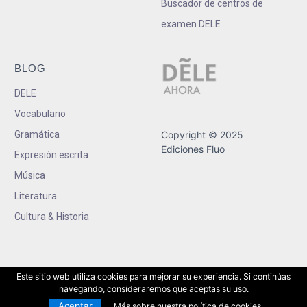
Buscador de centros de
examen DELE
BLOG
DELE
Vocabulario
Gramática
Copyright © 2025
Ediciones Fluo
Expresión escrita
Música
Literatura
Cultura & Historia
Este sitio web utiliza cookies para mejorar su experiencia. Si continúas
navegando, consideraremos que aceptas su uso.
Aceptar
Más sobre nuestra política de cookies