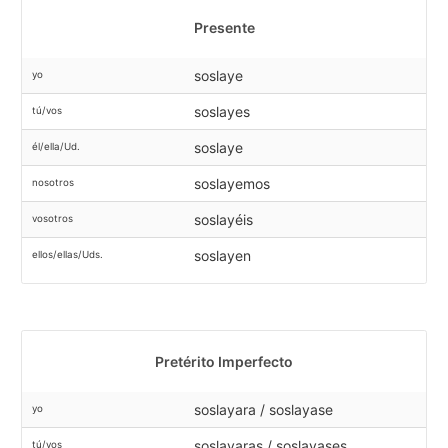
Presente
soslaye
yo
soslayes
tú/vos
soslaye
él/ella/Ud.
soslayemos
nosotros
soslayéis
vosotros
soslayen
ellos/ellas/Uds.
Pretérito Imperfecto
soslayara / soslayase
yo
soslayaras / soslayases
tú/vos