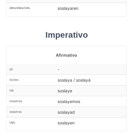
soslayaren
ellos/ellas/Uds.
Imperativo
Afirmativo
-
yo
soslaya / soslayá
tú/vos
soslaye
Ud.
soslayemos
nosotros
soslayad
vosotros
soslayen
Uds.