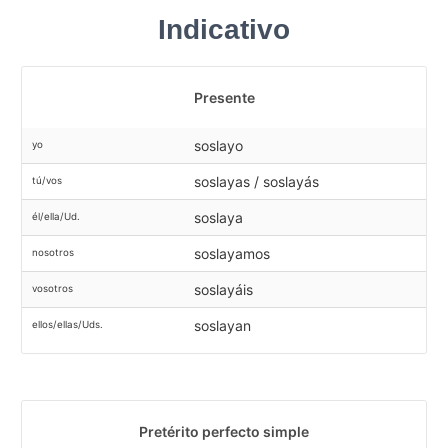
Indicativo
Presente
soslayo
yo
soslayas / soslayás
tú/vos
soslaya
él/ella/Ud.
soslayamos
nosotros
soslayáis
vosotros
soslayan
ellos/ellas/Uds.
Pretérito perfecto simple