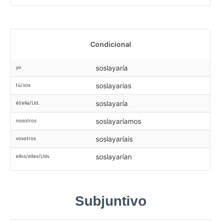
Condicional
soslayaría
yo
soslayarías
tú/vos
soslayaría
él/ella/Ud.
soslayaríamos
nosotros
soslayaríais
vosotros
soslayarían
ellos/ellas/Uds.
Subjuntivo