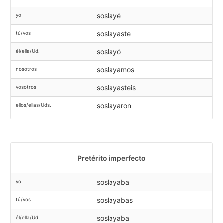
soslayé
yo
soslayaste
tú/vos
soslayó
él/ella/Ud.
soslayamos
nosotros
soslayasteis
vosotros
soslayaron
ellos/ellas/Uds.
Pretérito imperfecto
soslayaba
yo
soslayabas
tú/vos
soslayaba
él/ella/Ud.