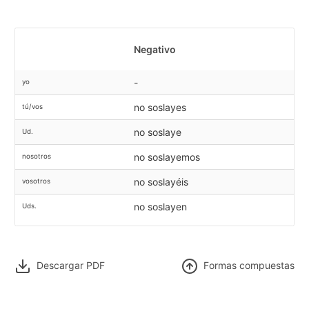
Negativo
-
yo
no soslayes
tú/vos
no soslaye
Ud.
no soslayemos
nosotros
no soslayéis
vosotros
no soslayen
Uds.
Descargar PDF
F
ormas compuestas