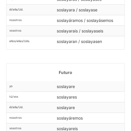
soslayara / soslayase
él/ella/Ud.
soslayáramos / soslayásemos
nosotros
soslayarais / soslayaseis
vosotros
soslayaran / soslayasen
ellos/ellas/Uds.
Futuro
soslayare
yo
soslayares
tú/vos
soslayare
él/ella/Ud.
soslayáremos
nosotros
soslayareis
vosotros