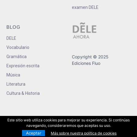
examen DELE
BLOG
DELE
Vocabulario
Gramática
Copyright © 2025
Ediciones Fluo
Expresión escrita
Música
Literatura
Cultura & Historia
Este sitio web utiliza cookies para mejorar su experiencia. Si continúas
navegando, consideraremos que aceptas su uso.
Aceptar
Más sobre nuestra política de cookies