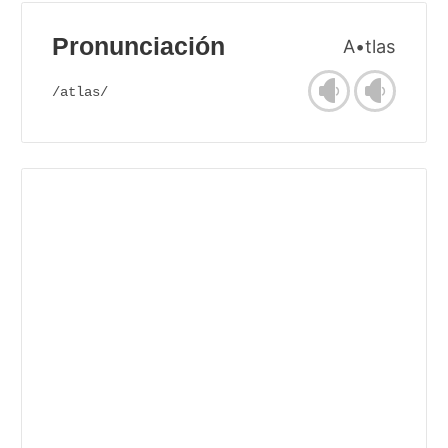
Pronunciación
A•tlas
/atlas/