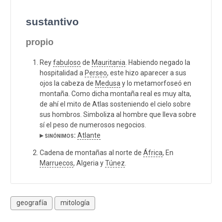
sustantivo
propio
Rey
fabuloso
de
Mauritania
. Habiendo negado la
hospitalidad a
Perseo
, este hizo aparecer a sus
ojos la cabeza de
Medusa
y lo metamorfoseó en
montaña. Como dicha montaña real es muy alta,
de ahí el mito de Atlas sosteniendo el cielo sobre
sus hombros. Simboliza al hombre que lleva sobre
sí el peso de numerosos negocios.
▸ sinónimos:
Atlante
Cadena de montañas al norte de
África
, En
Marruecos
, Algeria y
Túnez
.
geografía
mitología