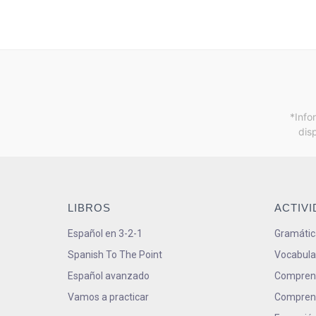
*Info
dis
LIBROS
ACTIV
Español en 3-2-1
Gramátic
Spanish To The Point
Vocabula
Español avanzado
Comprens
Vamos a practicar
Comprens