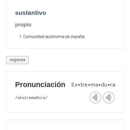
sustantivo
propio
Comunidad autónoma de españa.
regiones
Pronunciación
Ex•tre•ma•du•ra
/ekstɾemaðuɾa/