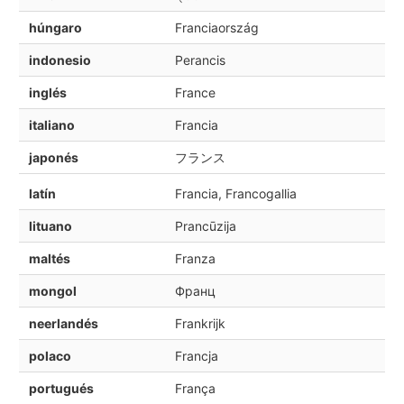
húngaro
Franciaország
indonesio
Perancis
inglés
France
italiano
Francia
japonés
フランス
latín
Francia, Francogallia
lituano
Prancūzija
maltés
Franza
mongol
Франц
neerlandés
Frankrijk
polaco
Francja
portugués
França