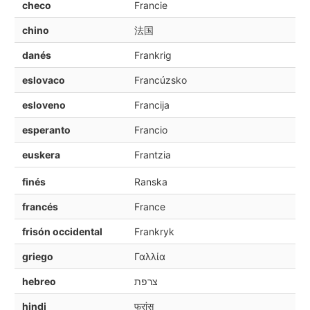
checo
Francie
chino
法国
danés
Frankrig
eslovaco
Francúzsko
esloveno
Francija
esperanto
Francio
euskera
Frantzia
finés
Ranska
francés
France
frisón occidental
Frankryk
griego
Γαλλία
hebreo
צרפת
hindi
फ्रांस