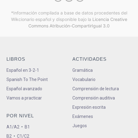
*Información compilada a base de datos procedentes del
Wikcionario español y
disponible bajo la
Licencia Creative
Commons Atribución-CompartirIgual 3.0
LIBROS
ACTIVIDADES
Español en 3-2-1
Gramática
Spanish To The Point
Vocabulario
Español avanzado
Comprensión de lectura
Vamos a practicar
Comprensión auditiva
Expresión escrita
POR NIVEL
Exámenes
Juegos
A1/A2
•
B1
B2
•
C1/C2