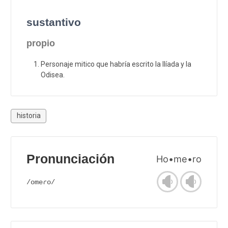
sustantivo
propio
Personaje mitico que habría escrito la Ilíada y la
Odisea.
historia
Pronunciación
Ho•me•ro
/omeɾo/