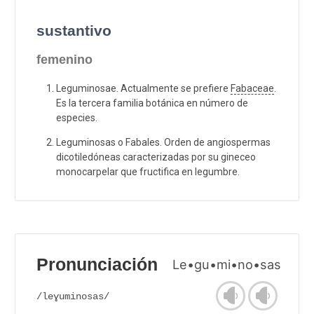
sustantivo
femenino
Leguminosae. Actualmente se prefiere
Fabaceae
.
Es la tercera familia botánica en número de
especies.
Leguminosas o Fabales. Orden de angiospermas
dicotiledóneas caracterizadas por su gineceo
monocarpelar que fructifica en legumbre.
Pronunciación
Le•gu•mi•no•sas
/leɣuminosas/