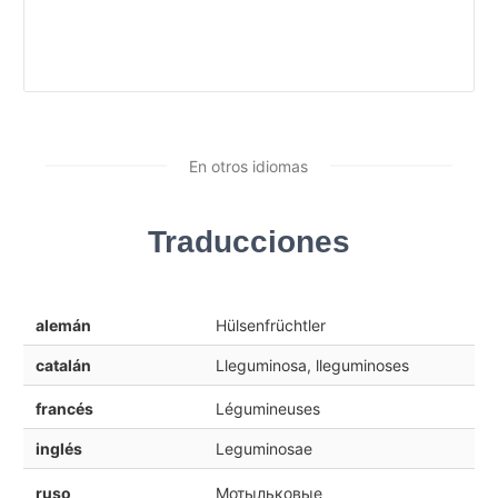
En otros idiomas
Traducciones
alemán
Hülsenfrüchtler
catalán
Lleguminosa, lleguminoses
francés
Légumineuses
inglés
Leguminosae
ruso
Мотыльковые