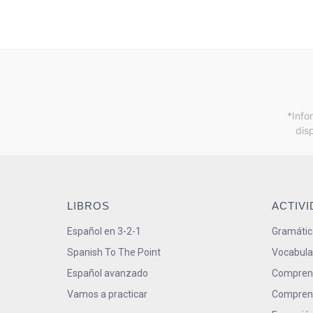
*Info
dis
LIBROS
ACTIV
Español en 3-2-1
Gramátic
Spanish To The Point
Vocabula
Español avanzado
Comprens
Vamos a practicar
Comprens