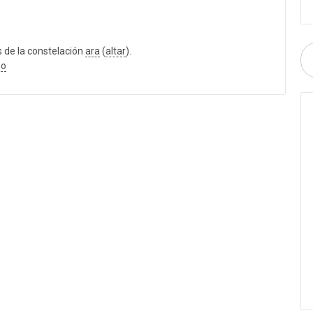
s de la constelación
ara
(
altar
).
ho