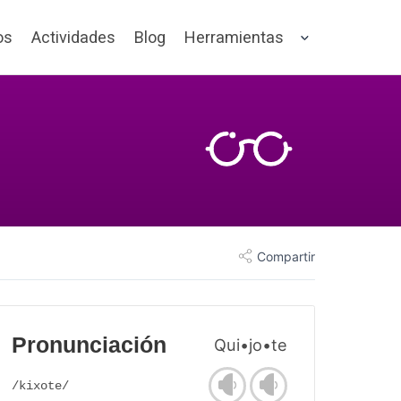
os
Actividades
Blog
Herramientas
Compartir
Pronunciación
Qui•jo•te
/kixote/