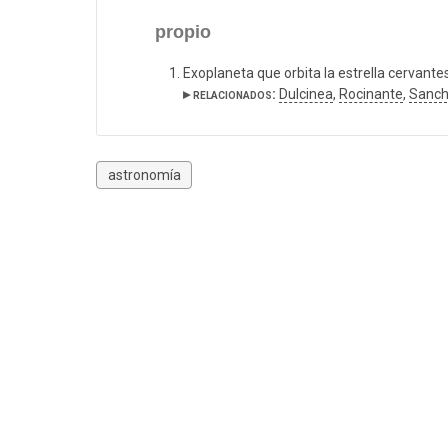
propio
Exoplaneta que orbita la estrella cervante
▸ relacionados:
Dulcinea
,
Rocinante
,
Sanc
astronomía