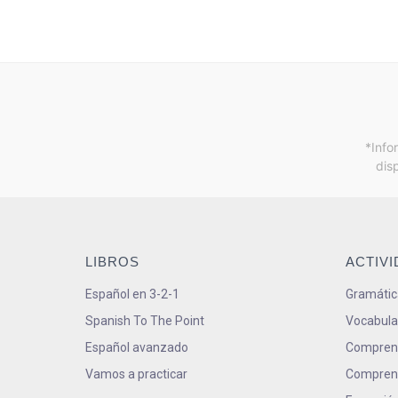
*Info
dis
LIBROS
ACTIV
Español en 3-2-1
Gramátic
Spanish To The Point
Vocabula
Español avanzado
Comprens
Vamos a practicar
Comprens