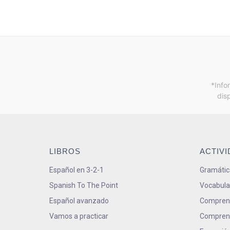
*Info
dis
LIBROS
ACTIV
Español en 3-2-1
Gramátic
Spanish To The Point
Vocabula
Español avanzado
Comprens
Vamos a practicar
Comprens