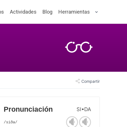
os
Actividades
Blog
Herramientas
Compartir
Pronunciación
SI•DA
/siða/