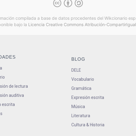
rmación compilada a base de datos procedentes del Wikcionario esp
ponible bajo la
Licencia Creative Commons Atribución-CompartirIgual
IDADES
BLOG
a
DELE
rio
Vocabulario
ión de lectura
Gramática
ión auditiva
Expresión escrita
 escrita
Música
s
Literatura
Cultura & Historia