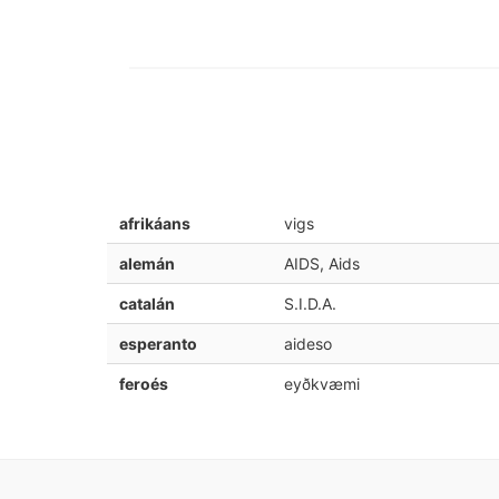
afrikáans
vigs
alemán
AIDS, Aids
catalán
S.I.D.A.
esperanto
aideso
feroés
eyðkvæmi