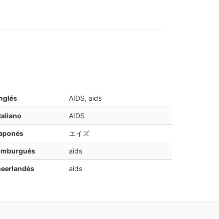
nglés
AIDS, aids
taliano
AIDS
japonés
エイズ
limburgués
aids
neerlandés
aids