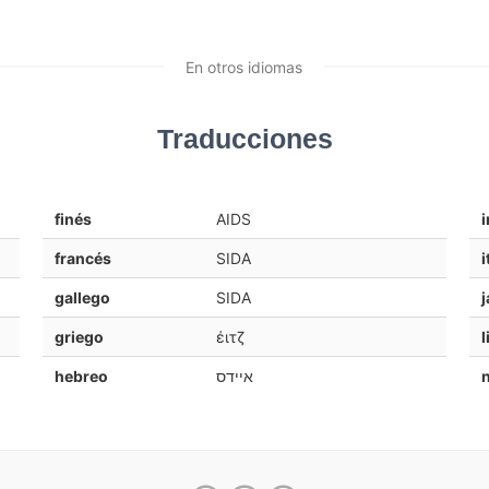
En otros idiomas
Traducciones
finés
AIDS
i
francés
SIDA
i
gallego
SIDA
griego
έιτζ
hebreo
איידס