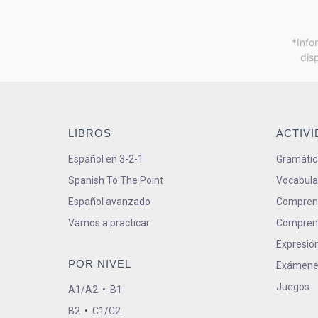
*Info
dis
LIBROS
ACTIV
Español en 3-2-1
Gramátic
Spanish To The Point
Vocabula
Español avanzado
Comprens
Vamos a practicar
Comprens
Expresión
POR NIVEL
Exámene
Juegos
A1/A2
•
B1
B2
•
C1/C2