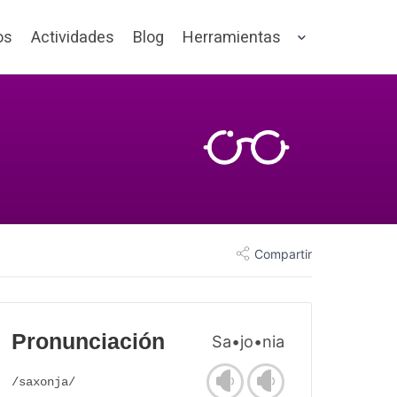
os
Actividades
Blog
Herramientas
Compartir
Pronunciación
Sa•jo•nia
/saxonja/