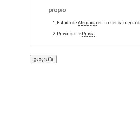
propio
Estado de
Alemania
en la cuenca media d
Provincia de
Prusia
.
geografía