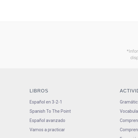
*Info
dis
LIBROS
ACTIV
Español en 3-2-1
Gramátic
Spanish To The Point
Vocabula
Español avanzado
Comprens
Vamos a practicar
Comprens