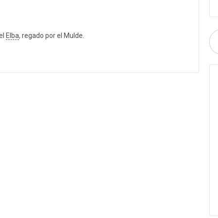
el
Elba
, regado por el Mulde.