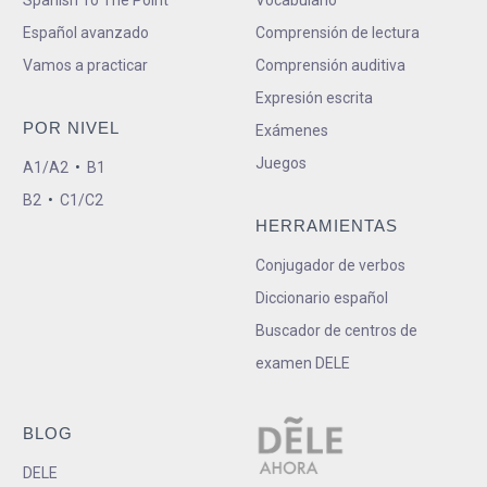
Spanish To The Point
Vocabulario
Español avanzado
Comprensión de lectura
Vamos a practicar
Comprensión auditiva
Expresión escrita
POR NIVEL
Exámenes
Juegos
A1/A2
•
B1
B2
•
C1/C2
HERRAMIENTAS
Conjugador de verbos
Diccionario español
Buscador de centros de
examen DELE
BLOG
DELE