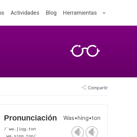
os
Actividades
Blog
Herramientas
Compartir
Pronunciación
Was•hing•ton
/ˈwa.ʃiŋɡ.ton
ˈwa.siŋɡ.ton/