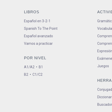
LIBROS
ACTIV
Español en 3-2-1
Gramátic
Spanish To The Point
Vocabula
Español avanzado
Comprens
Vamos a practicar
Comprens
Expresión
POR NIVEL
Exámene
Juegos
A1/A2
•
B1
B2
•
C1/C2
HERRA
Conjugad
Diccionar
Buscador