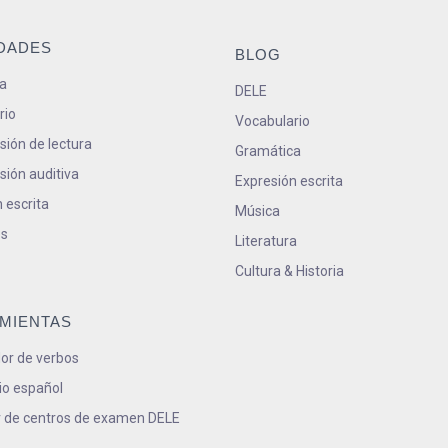
IDADES
BLOG
a
DELE
rio
Vocabulario
ión de lectura
Gramática
ión auditiva
Expresión escrita
 escrita
Música
s
Literatura
Cultura & Historia
MIENTAS
or de verbos
io español
 de centros de examen DELE