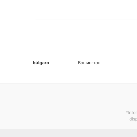
búlgaro
Вашингтон
*Info
dis