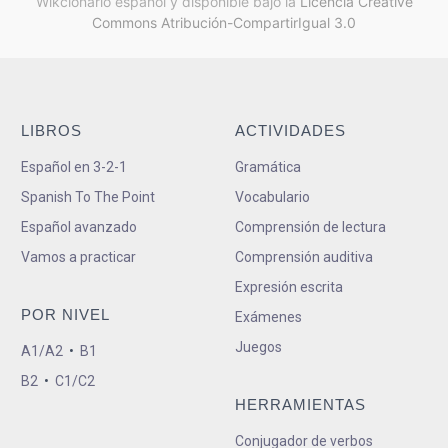
Wikcionario español y
disponible bajo la
Licencia Creative
Commons Atribución-CompartirIgual 3.0
LIBROS
ACTIVIDADES
Español en 3-2-1
Gramática
Spanish To The Point
Vocabulario
Español avanzado
Comprensión de lectura
Vamos a practicar
Comprensión auditiva
Expresión escrita
POR NIVEL
Exámenes
Juegos
A1/A2
•
B1
B2
•
C1/C2
HERRAMIENTAS
Conjugador de verbos