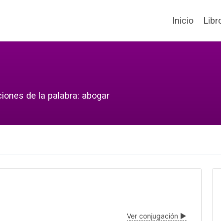
Inicio
Libr
ciones de la palabra: abogar
Ver conjugación ▶