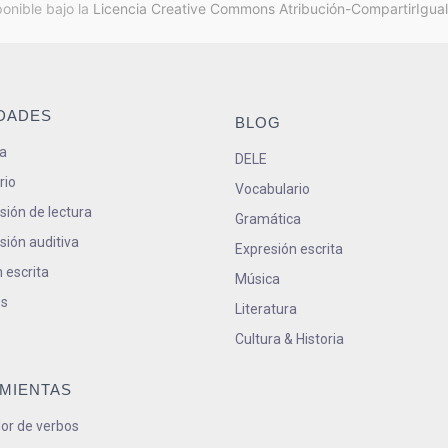
ponible bajo la
Licencia Creative Commons Atribución-CompartirIgual
IDADES
BLOG
a
DELE
rio
Vocabulario
ión de lectura
Gramática
ión auditiva
Expresión escrita
 escrita
Música
s
Literatura
Cultura & Historia
MIENTAS
or de verbos