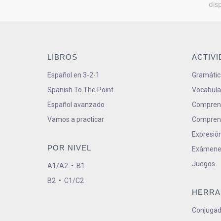
dis
LIBROS
ACTIV
Español en 3-2-1
Gramátic
Spanish To The Point
Vocabula
Español avanzado
Comprens
Vamos a practicar
Comprens
Expresión
POR NIVEL
Exámene
Juegos
A1/A2
•
B1
B2
•
C1/C2
HERRA
Conjugad