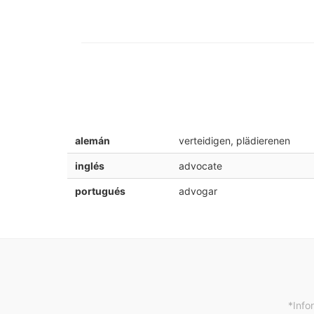
alemán
verteidigen, plädierenen
inglés
advocate
portugués
advogar
*Info