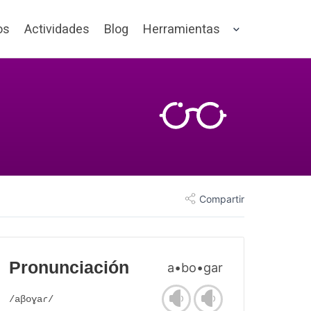
os
Actividades
Blog
Herramientas
Compartir
Pronunciación
a•bo•gar
/aβoɣaɾ/