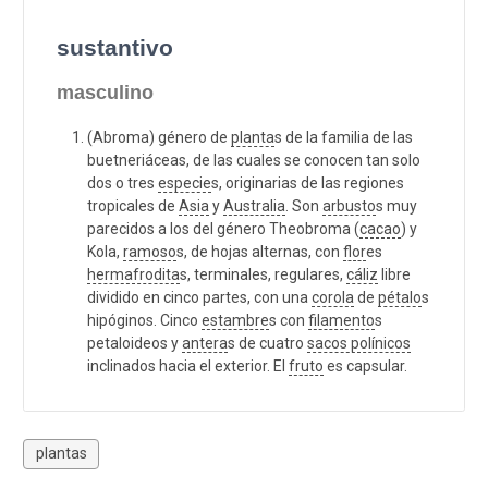
sustantivo
masculino
(Abroma) género de
planta
s de la familia de las
buetneriáceas, de las cuales se conocen tan solo
dos o tres
especie
s, originarias de las regiones
tropicales de
Asia
y
Australia
. Son
arbusto
s muy
parecidos a los del género Theobroma (
cacao
) y
Kola,
ramoso
s, de hojas alternas, con
flor
es
hermafrodita
s, terminales, regulares,
cáliz
libre
dividido en cinco partes, con una
corola
de
pétalo
s
hipóginos. Cinco
estambre
s con
filamento
s
petaloideos y
antera
s de cuatro
sacos polínicos
inclinados hacia el exterior. El
fruto
es capsular.
plantas