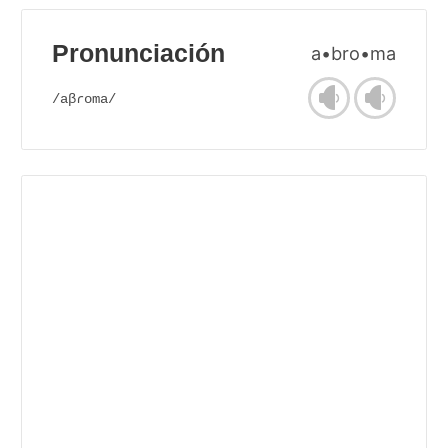
Pronunciación
a•bro•ma
/aβɾoma/