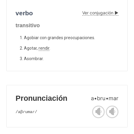
verbo
Ver conjugación ▶
transitivo
Agobiar con grandes preocupaciones.
Agotar,
rendir
.
Asombrar.
Pronunciación
a•bru•mar
/aβɾumaɾ/