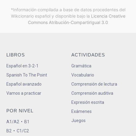
*Información compilada a base de datos procedentes del
Wikcionario español y
disponible bajo la
Licencia Creative
Commons Atribución-CompartirIgual 3.0
LIBROS
ACTIVIDADES
Español en 3-2-1
Gramática
Spanish To The Point
Vocabulario
Español avanzado
Comprensión de lectura
Vamos a practicar
Comprensión auditiva
Expresión escrita
POR NIVEL
Exámenes
Juegos
A1/A2
•
B1
B2
•
C1/C2