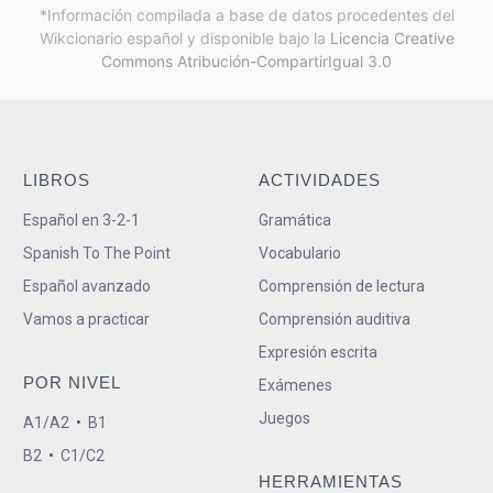
*Información compilada a base de datos procedentes del
Wikcionario español y
disponible bajo la
Licencia Creative
Commons Atribución-CompartirIgual 3.0
LIBROS
ACTIVIDADES
Español en 3-2-1
Gramática
Spanish To The Point
Vocabulario
Español avanzado
Comprensión de lectura
Vamos a practicar
Comprensión auditiva
Expresión escrita
POR NIVEL
Exámenes
Juegos
A1/A2
•
B1
B2
•
C1/C2
HERRAMIENTAS