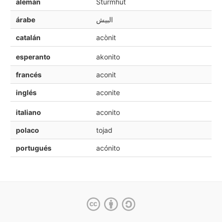
alemán
Sturmhut
árabe
البيش
catalán
acònit
esperanto
akonito
francés
aconit
inglés
aconite
italiano
aconito
polaco
tojad
portugués
acónito