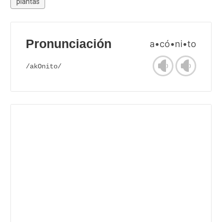
plantas
Pronunciación
a•có•ni•to
/akOnito/