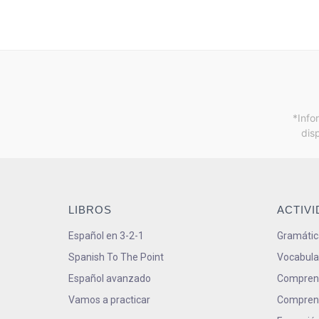
*Info
dis
LIBROS
ACTIV
Español en 3-2-1
Gramátic
Spanish To The Point
Vocabula
Español avanzado
Comprens
Vamos a practicar
Comprens