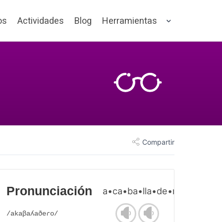
os
Actividades
Blog
Herramientas
Compartir
Pronunciación
a•ca•ba•lla•de•ro
/akaβaʎaðeɾo/