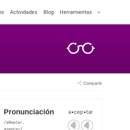
os
Actividades
Blog
Herramientas
Compartir
Pronunciación
a•cep•tar
/aθeptaɾ,
aseptaɾ/