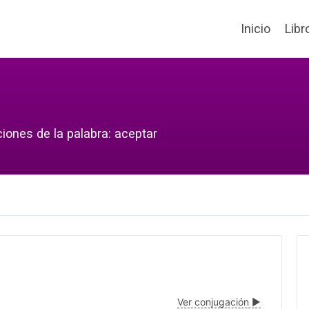
Inicio
Libr
iones de la palabra: aceptar
Ver conjugación ▶