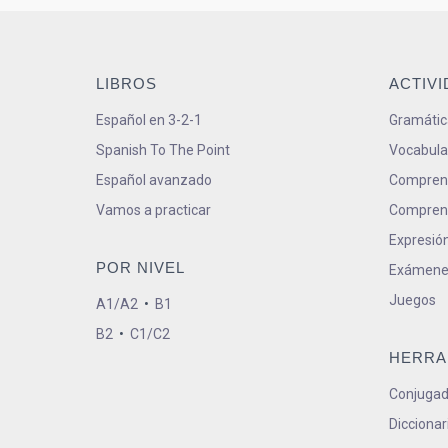
LIBROS
ACTIV
Español en 3-2-1
Gramátic
Spanish To The Point
Vocabula
Español avanzado
Comprens
Vamos a practicar
Comprens
Expresión
POR NIVEL
Exámene
Juegos
A1/A2
•
B1
B2
•
C1/C2
HERRA
Conjugad
Diccionar