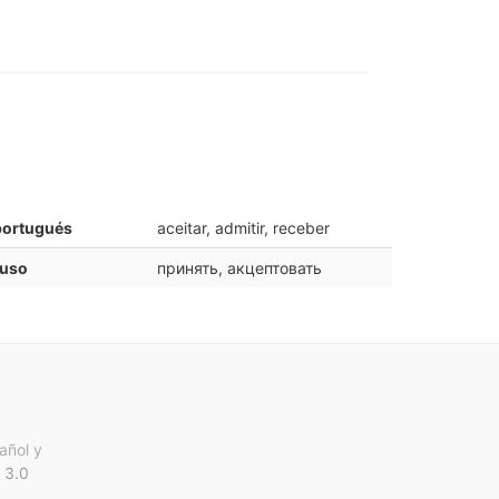
portugués
aceitar, admitir, receber
ruso
принять, акцептовать
añol y
 3.0