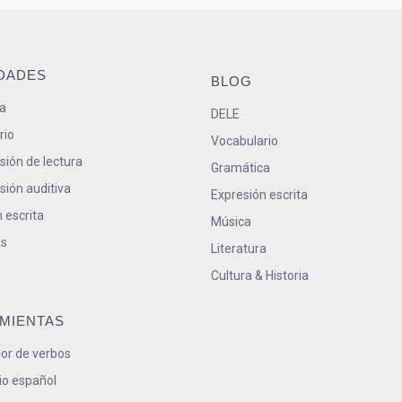
IDADES
BLOG
a
DELE
rio
Vocabulario
ión de lectura
Gramática
ión auditiva
Expresión escrita
 escrita
Música
s
Literatura
Cultura & Historia
MIENTAS
or de verbos
io español