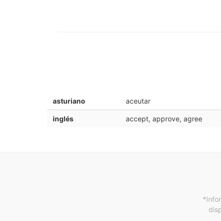
asturiano
aceutar
inglés
accept, approve, agree
*Info
dis