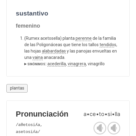
sustantivo
femenino
(Rumex acetosella) planta
perenne
de la familia
de las Poligonáceas que tiene los tallos
tendido
s,
las hojas
alabardadas
y las panojas envueltas en
una
vaina
anacarada.
▸ sinónimos:
acederilla
,
vinagrera
, vinagrillo
plantas
Pronunciación
a•ce•to•si•lla
/aθetosiʎa,
asetosiʎa/