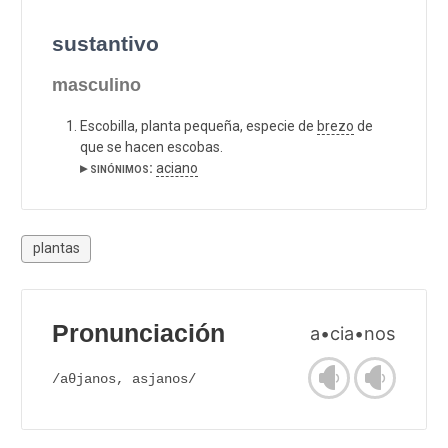
sustantivo
masculino
Escobilla, planta pequeña, especie de
brezo
de
que se hacen escobas.
▸ sinónimos:
aciano
plantas
Pronunciación
a•cia•nos
/aθjanos, asjanos/