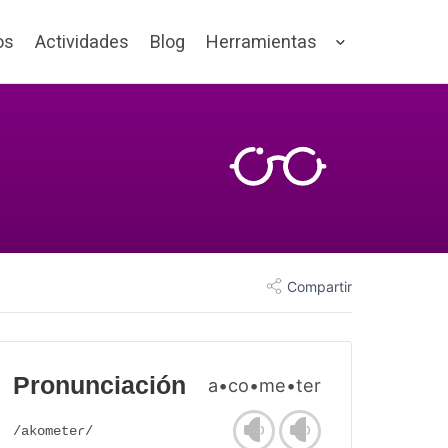
os
Actividades
Blog
Herramientas
Compartir
Pronunciación
a•co•me•ter
/akometeɾ/