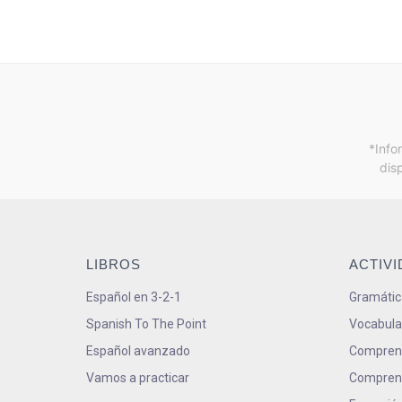
*Info
dis
LIBROS
ACTIV
Español en 3-2-1
Gramátic
Spanish To The Point
Vocabula
Español avanzado
Comprens
Vamos a practicar
Comprens