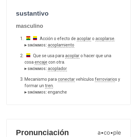
sustantivo
masculino
Acción o efecto de
acoplar
o
acoplarse
.
▸ sinónimos:
acoplamiento
Que se usa para
acoplar
o hacer que una
cosa
encaje
con otra.
▸ sinónimos:
acoplador
Mecanismo para
conectar
vehículos
ferroviario
s y
formar un
tren
.
▸ sinónimos:
enganche
Pronunciación
a•co•ple