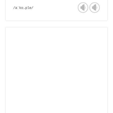
/aˈko.ple/