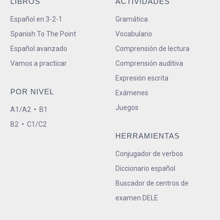
LIBROS
ACTIVIDADES
Español en 3-2-1
Gramática
Spanish To The Point
Vocabulario
Español avanzado
Comprensión de lectura
Vamos a practicar
Comprensión auditiva
Expresión escrita
POR NIVEL
Exámenes
Juegos
A1/A2
•
B1
B2
•
C1/C2
HERRAMIENTAS
Conjugador de verbos
Diccionario español
Buscador de centros de
examen DELE