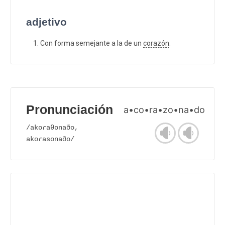
adjetivo
Con forma semejante a la de un
corazón
.
Pronunciación
a•co•ra•zo•na•do
/akoɾaθonaðo,
akoɾasonaðo/