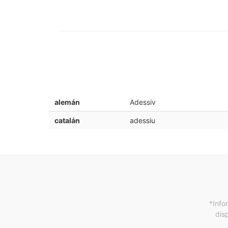
alemán
Adessiv
catalán
adessiu
*Info
dis