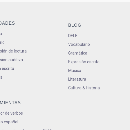
IDADES
BLOG
a
DELE
rio
Vocabulario
ión de lectura
Gramática
ión auditiva
Expresión escrita
 escrita
Música
s
Literatura
Cultura & Historia
MIENTAS
or de verbos
io español