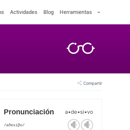
os
Actividades
Blog
Herramientas
Compartir
Pronunciación
a•de•si•vo
/aðesiβo/