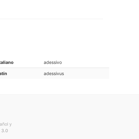
taliano
adessivo
atín
adessivus
añol y
 3.0