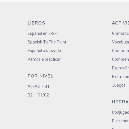
LIBROS
ACTIV
Español en 3-2-1
Gramátic
Spanish To The Point
Vocabula
Español avanzado
Comprens
Vamos a practicar
Comprens
Expresión
POR NIVEL
Exámene
Juegos
A1/A2
•
B1
B2
•
C1/C2
HERRA
Conjugad
Diccionar