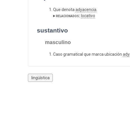
Que denota
adyacencia
.
▸ relacionados:
locativo
sustantivo
masculino
Caso gramatical que marca ubicación
ady
lingüística