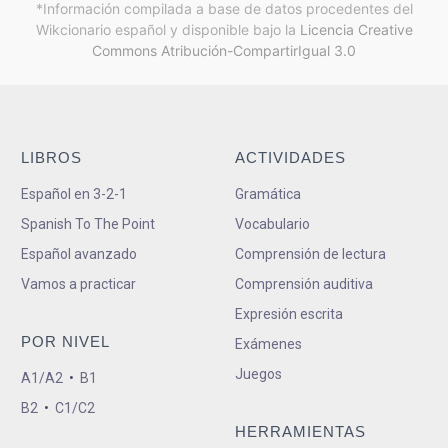
*Información compilada a base de datos procedentes del
Wikcionario español y
disponible bajo la
Licencia Creative
Commons Atribución-CompartirIgual 3.0
LIBROS
ACTIVIDADES
Español en 3-2-1
Gramática
Spanish To The Point
Vocabulario
Español avanzado
Comprensión de lectura
Vamos a practicar
Comprensión auditiva
Expresión escrita
POR NIVEL
Exámenes
Juegos
A1/A2
•
B1
B2
•
C1/C2
HERRAMIENTAS