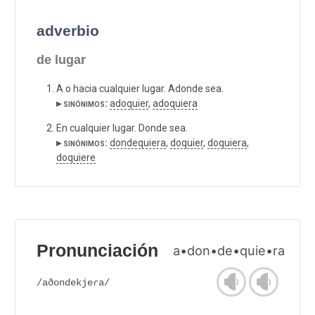
adverbio
de lugar
A o hacia cualquier lugar. Adonde sea.
▸ sinónimos:
adoquier
,
adoquiera
En cualquier lugar. Donde sea.
▸ sinónimos:
dondequiera
,
doquier
,
doquiera
,
doquiere
Pronunciación
a•don•de•quie•ra
/aðondekjeɾa/