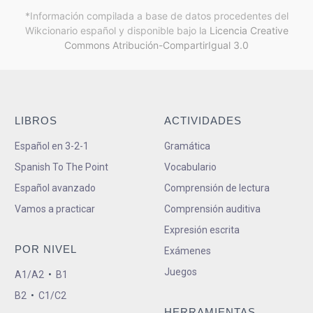
*Información compilada a base de datos procedentes del
Wikcionario español y
disponible bajo la
Licencia Creative
Commons Atribución-CompartirIgual 3.0
LIBROS
ACTIVIDADES
Español en 3-2-1
Gramática
Spanish To The Point
Vocabulario
Español avanzado
Comprensión de lectura
Vamos a practicar
Comprensión auditiva
Expresión escrita
POR NIVEL
Exámenes
Juegos
A1/A2
•
B1
B2
•
C1/C2
HERRAMIENTAS