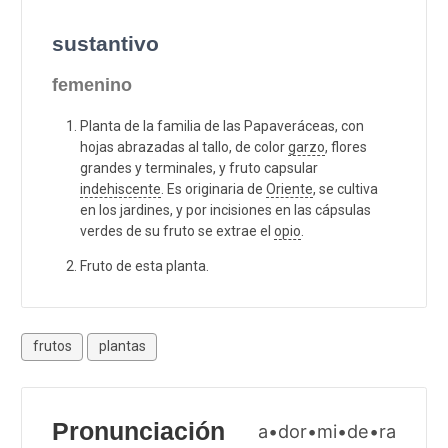
sustantivo
femenino
Planta de la familia de las Papaveráceas, con
hojas abrazadas al tallo, de color
garzo
, flores
grandes y terminales, y fruto capsular
indehiscente
. Es originaria de
Oriente
, se cultiva
en los jardines, y por incisiones en las cápsulas
verdes de su fruto se extrae el
opio
.
Fruto de esta planta.
frutos
plantas
Pronunciación
a•dor•mi•de•ra