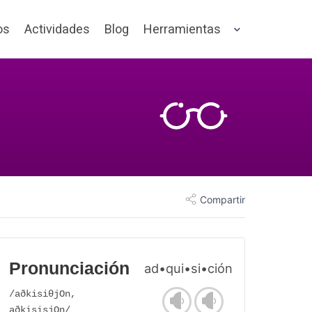
os
Actividades
Blog
Herramientas
Compartir
Pronunciación
ad•qui•si•ción
/aðkisiθjOn,
aðkisisjOn/