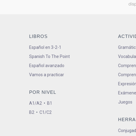
dis
LIBROS
ACTIV
Español en 3-2-1
Gramátic
Spanish To The Point
Vocabula
Español avanzado
Comprens
Vamos a practicar
Comprens
Expresión
POR NIVEL
Exámene
Juegos
A1/A2
•
B1
B2
•
C1/C2
HERRA
Conjugad