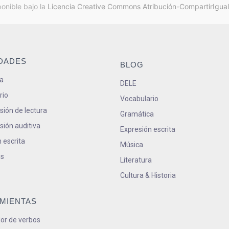
ponible bajo la
Licencia Creative Commons Atribución-CompartirIgual
IDADES
BLOG
a
DELE
rio
Vocabulario
ión de lectura
Gramática
ión auditiva
Expresión escrita
 escrita
Música
s
Literatura
Cultura & Historia
MIENTAS
or de verbos