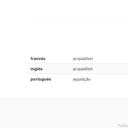
francés
acquisition
inglés
acquisition
portugués
aquisição
*Info