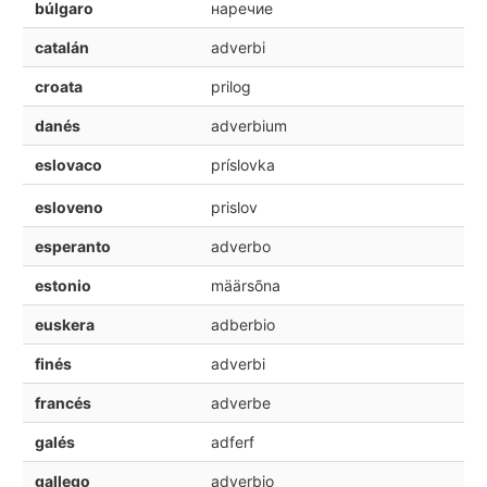
búlgaro
наречие
catalán
adverbi
croata
prilog
danés
adverbium
eslovaco
príslovka
esloveno
prislov
esperanto
adverbo
estonio
määrsõna
euskera
adberbio
finés
adverbi
francés
adverbe
galés
adferf
gallego
adverbio