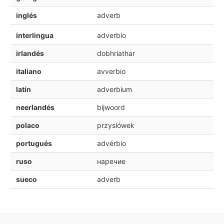
inglés
adverb
interlingua
adverbio
irlandés
dobhriathar
italiano
avverbio
latín
adverbium
neerlandés
bijwoord
polaco
przyslówek
portugués
advérbio
ruso
наречие
sueco
adverb