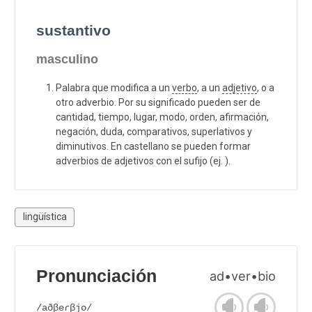
sustantivo
masculino
Palabra que modifica a un
verbo
, a un
adjetivo
, o a
otro adverbio. Por su significado pueden ser de
cantidad, tiempo, lugar, modo, orden, afirmación,
negación, duda, comparativos, superlativos y
diminutivos. En castellano se pueden formar
adverbios de adjetivos con el sufijo (ej. ).
lingüística
Pronunciación
ad•ver•bio
/aðβeɾβjo/