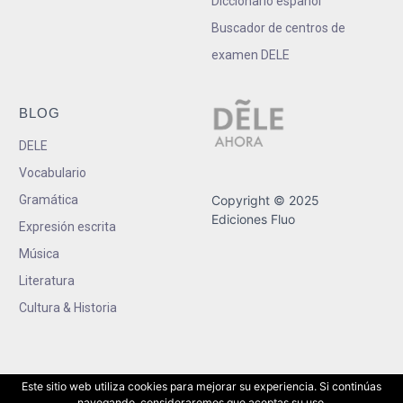
Diccionario español
Buscador de centros de
examen DELE
BLOG
DELE
Vocabulario
Gramática
Copyright © 2025
Ediciones Fluo
Expresión escrita
Música
Literatura
Cultura & Historia
Este sitio web utiliza cookies para mejorar su experiencia. Si continúas
navegando, consideraremos que aceptas su uso.