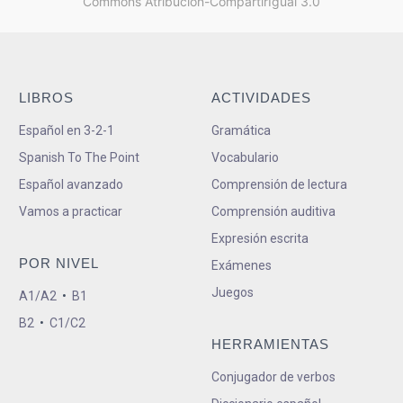
Commons Atribución-CompartirIgual 3.0
LIBROS
ACTIVIDADES
Español en 3-2-1
Gramática
Spanish To The Point
Vocabulario
Español avanzado
Comprensión de lectura
Vamos a practicar
Comprensión auditiva
Expresión escrita
POR NIVEL
Exámenes
Juegos
A1/A2
•
B1
B2
•
C1/C2
HERRAMIENTAS
Conjugador de verbos