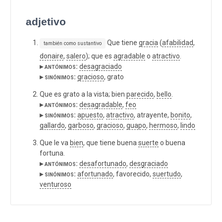
adjetivo
Que tiene
gracia
(
afabilidad
,
también como sustantivo
donaire
,
salero
); que es
agradable
o
atractivo
.
▸ antónimos:
desagraciado
▸ sinónimos:
gracioso
, grato
Que es grato a la vista; bien
parecido
,
bello
.
▸ antónimos:
desagradable
,
feo
▸ sinónimos:
apuesto
,
atractivo
, atrayente,
bonito
,
gallardo
,
garboso
,
gracioso
,
guapo
,
hermoso
,
lindo
Que le va
bien
, que tiene buena
suerte
o buena
fortuna.
▸ antónimos:
desafortunado
,
desgraciado
▸ sinónimos:
afortunado
, favorecido,
suertudo
,
venturoso