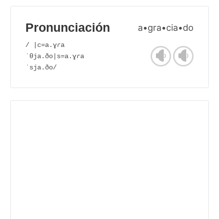
Pronunciación
a•gra•cia•do
/ |c=a.ɣɾa
ˈθja.ðo|s=a.ɣɾa
ˈsja.ðo/