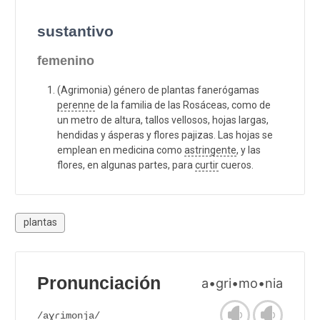
sustantivo
femenino
(Agrimonia) género de plantas fanerógamas
perenne
de la familia de las Rosáceas, como de
un metro de altura, tallos vellosos, hojas largas,
hendidas y ásperas y flores pajizas. Las hojas se
emplean en medicina como
astringente
, y las
flores, en algunas partes, para
curtir
cueros.
plantas
Pronunciación
a•gri•mo•nia
/aɣɾimonja/