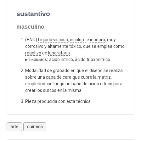
sustantivo
masculino
(HNO)
Líquido
viscoso
,
incoloro
e
inodoro
, muy
corrosivo
y altamente
tóxico
, que se emplea como
reactivo
de
laboratorio
.
▸ sinónimos:
ácido nítrico, ácido trioxonítrico
Modalidad de
grabado
en que el
diseño
se realiza
sobre una
capa
de cera que cubre la
matriz
,
empleándose luego un baño de ácido nítrico para
crear los
surco
s en la misma.
Pieza producida con esta técnica.
arte
química