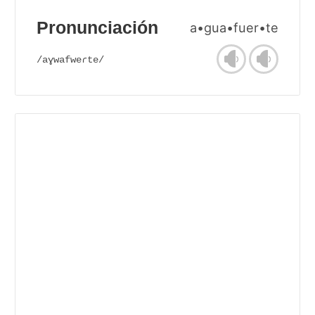
Pronunciación
a•gua•fuer•te
/aɣwafweɾte/