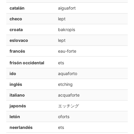
catalán
aiguafort
checo
lept
croata
bakropis
eslovaco
lept
francés
eau-forte
frisón occidental
ets
ido
aquaforto
inglés
etching
italiano
acquaforte
japonés
エッチング
letón
oforts
neerlandés
ets