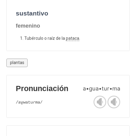
sustantivo
femenino
Tubérculo o raíz de la
pataca
.
plantas
Pronunciación
a•gua•tur•ma
/aɣwatuɾma/