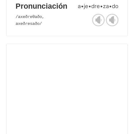
Pronunciación
a•je•dre•za•do
/axeðɾeθaðo,
axeðɾesaðo/