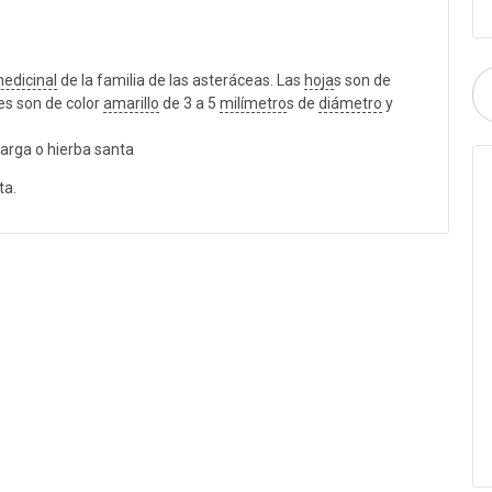
edicinal
de la familia de las asteráceas. Las
hoja
s son de
es son de color
amarillo
de 3 a 5
milímetro
s de
diámetro
y
marga o hierba santa
ta.