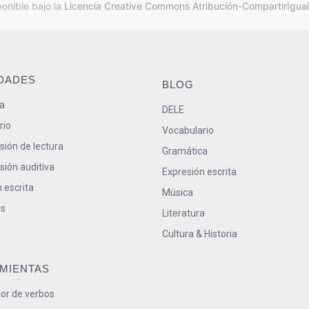
ponible bajo la
Licencia Creative Commons Atribución-CompartirIgual
IDADES
BLOG
a
DELE
rio
Vocabulario
ión de lectura
Gramática
ión auditiva
Expresión escrita
 escrita
Música
s
Literatura
Cultura & Historia
MIENTAS
or de verbos