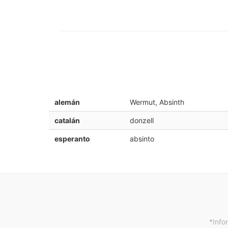
alemán
Wermut, Absinth
catalán
donzell
esperanto
absinto
*Info