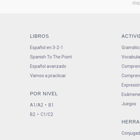
dis
LIBROS
ACTIV
Español en 3-2-1
Gramátic
Spanish To The Point
Vocabula
Español avanzado
Comprens
Vamos a practicar
Comprens
Expresión
POR NIVEL
Exámene
Juegos
A1/A2
•
B1
B2
•
C1/C2
HERRA
Conjugad