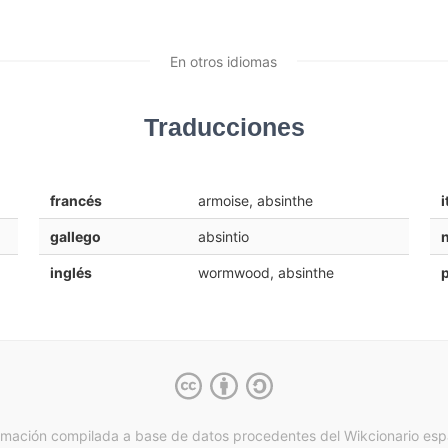
En otros idiomas
Traducciones
francés
armoise, absinthe
i
gallego
absintio
inglés
wormwood, absinthe
rmación compilada a base de datos procedentes del Wikcionario esp