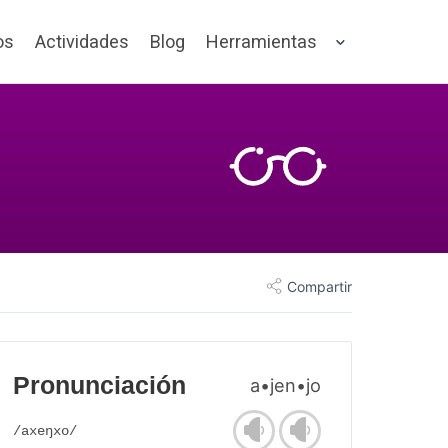
os
Actividades
Blog
Herramientas
Compartir
Pronunciación
a•jen•jo
/axeŋxo/