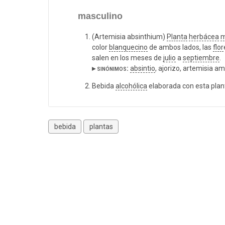
masculino
(Artemisia absinthium)
Planta
herbácea
m
color
blanquecino
de ambos lados, las
flor
salen en los meses de
julio
a
septiembre
.
▸ sinónimos:
absintio
, ajorizo, artemisia a
Bebida
alcohólica
elaborada con esta plan
bebida
plantas