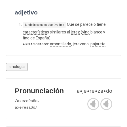
adjetivo
Que
se parece
o tiene
también como sustantivo (m)
característica
s similares al
jerez
(
vino
blanco y
fino de España).
▸ relacionados:
amontillado
, jerezano,
pajarete
enología
Pronunciación
a•je•re•za•do
/axeɾeθaðo,
axeɾesaðo/