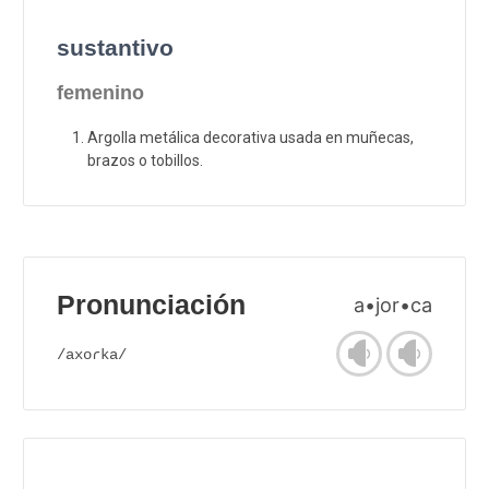
sustantivo
femenino
Argolla metálica decorativa usada en muñecas,
brazos o tobillos.
Pronunciación
a•jor•ca
/axoɾka/