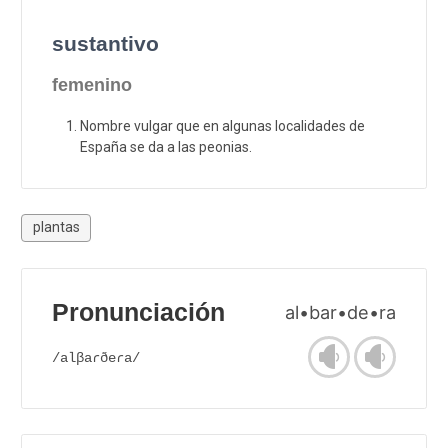
sustantivo
femenino
Nombre vulgar que en algunas localidades de
España se da a las peonias.
plantas
Pronunciación
al•bar•de•ra
/alβaɾðeɾa/