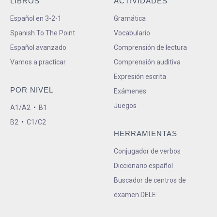
LIBROS
ACTIVIDADES
Español en 3-2-1
Gramática
Spanish To The Point
Vocabulario
Español avanzado
Comprensión de lectura
Vamos a practicar
Comprensión auditiva
Expresión escrita
POR NIVEL
Exámenes
Juegos
A1/A2
•
B1
B2
•
C1/C2
HERRAMIENTAS
Conjugador de verbos
Diccionario español
Buscador de centros de
examen DELE