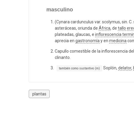
masculino
(Cynara cardunculus var. scolymus, sin. C
asteráceas, oriunda de
África
, de
tallo
ere
plateadas, glaucas, e
inflorescencia
termi
aprecia en
gastronomía
y en
medicina
co
Capullo comestible de la inflorescencia de
clinanto.
Soplón,
delator
,
también como sustantivo (m)
plantas