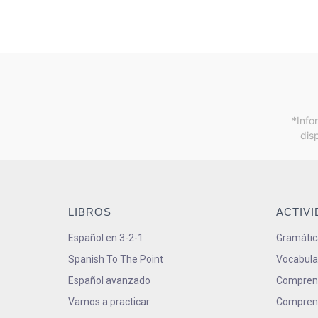
*Info
dis
LIBROS
ACTIV
Español en 3-2-1
Gramátic
Spanish To The Point
Vocabula
Español avanzado
Comprens
Vamos a practicar
Comprens