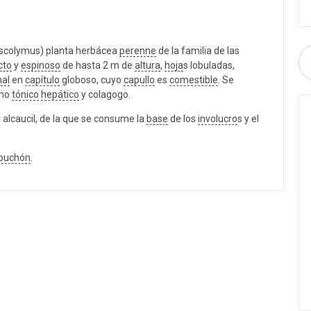
. scolymus) planta herbácea
perenne
de la familia de las
cto
y
espinoso
de hasta 2 m de
altura
,
hoja
s lobuladas,
nal
en
capítulo
globoso, cuyo
capullo
es
comestible
. Se
mo
tónico
hepático
y colagogo.
l alcaucil, de la que se consume la
base
de los
involucro
s y el
buchón
.