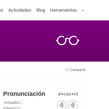
os
Actividades
Blog
Herramientas
Compartir
Pronunciación
al•cau•cil
/alkauθil,
alkausil/