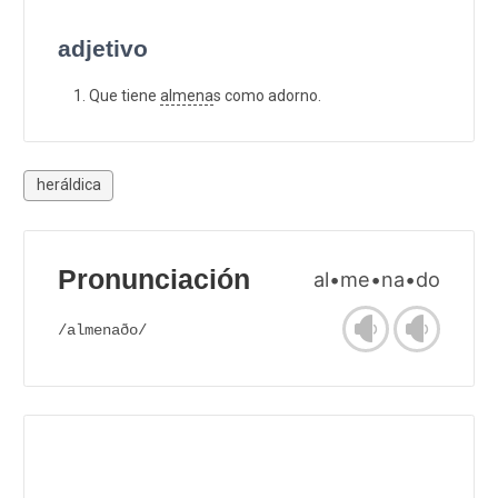
adjetivo
Que tiene
almena
s como adorno.
heráldica
Pronunciación
al•me•na•do
/almenaðo/