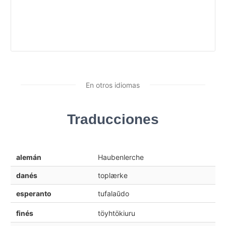
En otros idiomas
Traducciones
alemán
Haubenlerche
danés
toplærke
esperanto
tufalaŭdo
finés
töyhtökiuru