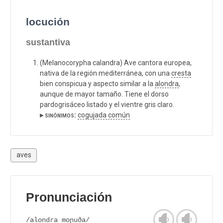
locución
sustantiva
(Melanocorypha calandra) Ave cantora europea,
nativa de la región mediterránea, con una
cresta
bien conspicua y aspecto similar a la
alondra
,
aunque de mayor tamaño. Tiene el dorso
pardogrisáceo listado y el vientre gris claro.
▸ sinónimos:
cogujada común
aves
Pronunciación
/alondɾa moɲuða/