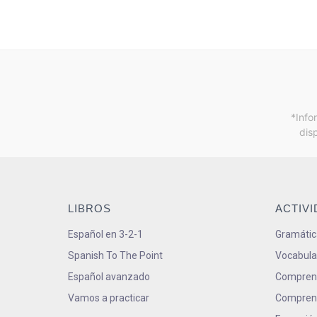
*Info
dis
LIBROS
ACTIV
Español en 3-2-1
Gramátic
Spanish To The Point
Vocabula
Español avanzado
Comprens
Vamos a practicar
Comprens