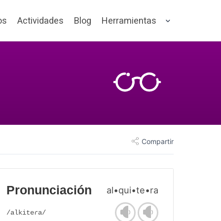
os
Actividades
Blog
Herramientas
Compartir
Pronunciación
al•qui•te•ra
/alkiteɾa/