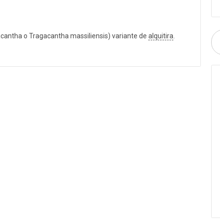
acantha o Tragacantha massiliensis) variante de
alquitira
.