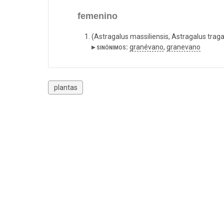
femenino
(Astragalus massiliensis, Astragalus trag
▸ sinónimos:
granévano
,
granevano
plantas