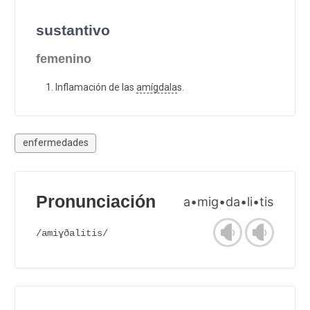
sustantivo
femenino
Inflamación de las
amígdala
s.
enfermedades
Pronunciación
a•mig•da•li•tis
/amiɣðalitis/